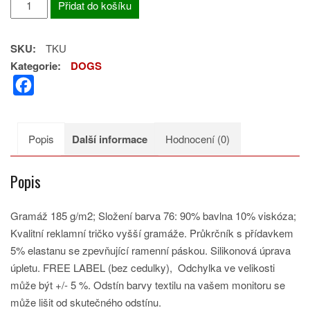
Přidat do košíku
K9
UNIT
SKU:
TKU
množství
Kategorie:
DOGS
F
a
c
Popis
Další informace
Hodnocení (0)
e
b
Popis
o
o
Gramáž 185 g/m2; Složení barva 76: 90% bavlna 10% viskóza;
k
Kvalitní reklamní tričko vyšší gramáže. Průkrčník s přídavkem
5% elastanu se zpevňující ramenní páskou. Silikonová úprava
úpletu. FREE LABEL (bez cedulky), Odchylka ve velikosti
může být +/- 5 %. Odstín barvy textilu na vašem monitoru se
může lišit od skutečného odstínu.