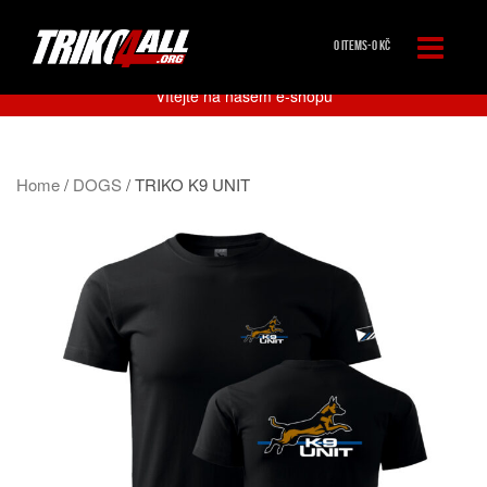
0 ITEMS-
0
KČ
Vítejte na našem e-shopu
Home
/
DOGS
/ TRIKO K9 UNIT