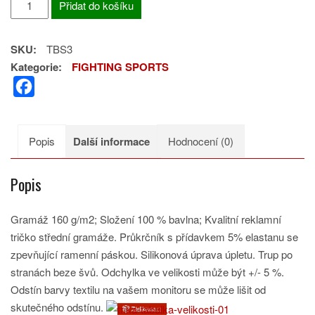
Přidat do košíku
BLOODSPORT
3
SKU:
TBS3
množství
Kategorie:
FIGHTING SPORTS
F
a
c
Popis
Další informace
Hodnocení (0)
e
b
Popis
o
o
Gramáž 160 g/m2; Složení 100 % bavlna; Kvalitní reklamní
k
tričko střední gramáže. Průkrčník s přídavkem 5% elastanu se
zpevňující ramenní páskou. Silikonová úprava úpletu. Trup po
stranách beze švů. Odchylka ve velikosti může být +/- 5 %.
Odstín barvy textilu na vašem monitoru se může lišit od
skutečného odstínu.