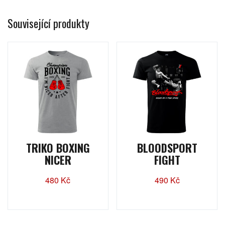
Související produkty
TRIKO BOXING
BLOODSPORT
NICER
FIGHT
480
Kč
490
Kč
Tento
Tento
produkt
produkt