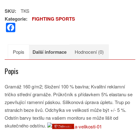
STRANOU
SKU:
TKS
množství
Kategorie:
FIGHTING SPORTS
F
a
c
Popis
Další informace
Hodnocení (0)
e
b
Popis
o
o
Gramáž 160 g/m2; Složení 100 % bavlna; Kvalitní reklamní
k
tričko střední gramáže. Průkrčník s přídavkem 5% elastanu se
zpevňující ramenní páskou. Silikonová úprava úpletu. Trup po
stranách beze švů. Odchylka ve velikosti může být +/- 5 %.
Odstín barvy textilu na vašem monitoru se může lišit od
skutečného odstínu.