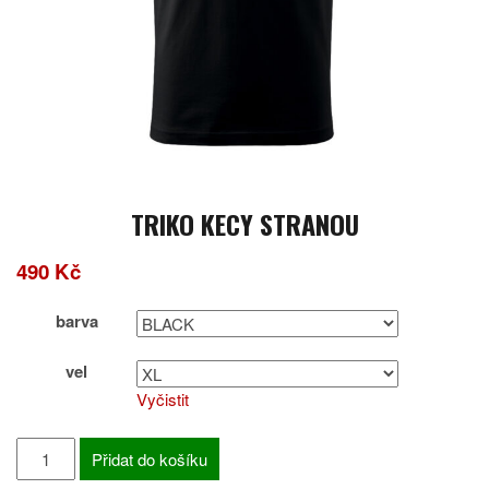
TRIKO KECY STRANOU
490
Kč
barva
vel
Vyčistit
TRIKO
Přidat do košíku
KECY