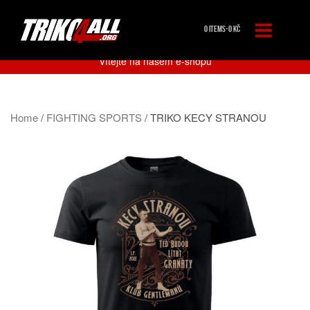
0 ITEMS-
0
KČ
Vítejte na našem e-shopu
Home
/
FIGHTING SPORTS
/ TRIKO KECY STRANOU