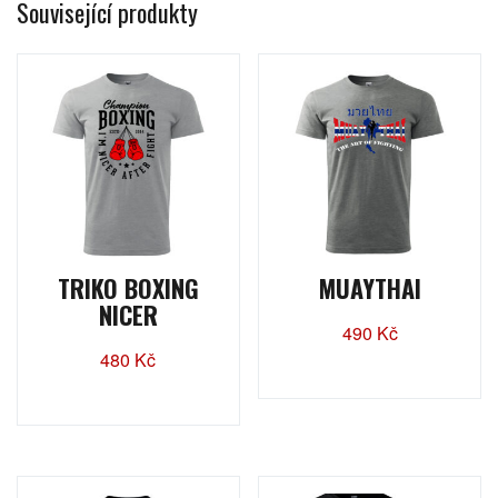
Související produkty
TRIKO BOXING
MUAYTHAI
NICER
490
Kč
480
Kč
Tento
Tento
produkt
produkt
má
má
více
více
variant.