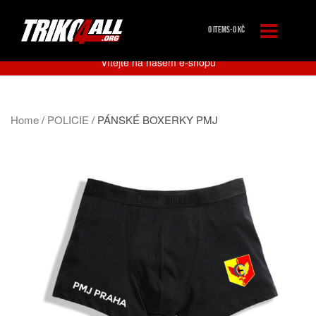
0 ITEMS-
0
KČ
Vítejte na našem e-shopu
Home
/
POLICIE
/ PÁNSKÉ BOXERKY PMJ