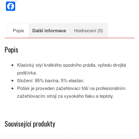
F
a
c
Popis
Další informace
Hodnocení (0)
e
b
Popis
o
o
Klasický styl krátkého spodního prádla, vpředu dvojitá
k
podšívka.
Složení: 95% bavlna, 5% elastan.
Potisk je proveden zažehlovací fólií na profesionálním
zažehlovacím stroji za vysokého tlaku a teploty.
Související produkty