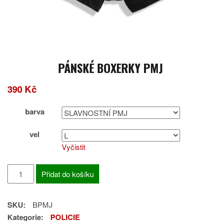
PÁNSKÉ BOXERKY PMJ
390
Kč
barva
vel
Vyčistit
PÁNSKÉ
Přidat do košíku
BOXERKY
PMJ
SKU:
BPMJ
množství
Kategorie:
POLICIE