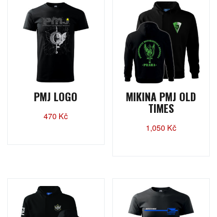
PMJ LOGO
MIKINA PMJ OLD
TIMES
470
Kč
1,050
Kč
Tento
Tento
produkt
produkt
má
má
více
více
variant.
variant.
Možnosti
Možnosti
lze