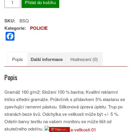
Přidat do košíku
SQUAD
množství
SKU:
BSQ
Kategorie:
POLICIE
F
a
c
Popis
Další informace
Hodnocení (0)
e
b
Popis
o
o
Gramáž 160 g/m2; Složení 100 % bavlna; Kvalitní reklamní
k
tričko střední gramáže. Průkrčník s přídavkem 5% elastanu se
zpevňující ramenní páskou. Silikonová úprava úpletu. Trup po
stranách beze švů. Odchylka ve velikosti může být +/- 5 %.
Odstín barvy textilu na vašem monitoru se může lišit od
skutečného odstínu.