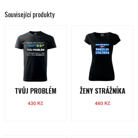
Související produkty
TVŮJ PROBLÉM
ŽENY STRÁŽNÍKA
430
Kč
460
Kč
Tento
Tento
produkt
produkt
má
má