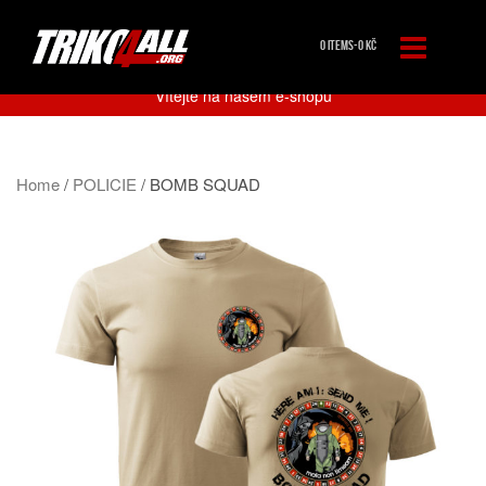
0 ITEMS-
0
KČ
Vítejte na našem e-shopu
Home
/
POLICIE
/ BOMB SQUAD