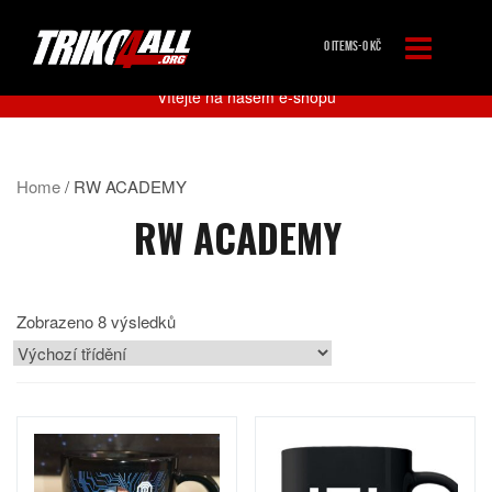
0 ITEMS-
0
KČ
Vítejte na našem e-shopu
Home
/ RW ACADEMY
RW ACADEMY
Zobrazeno 8 výsledků