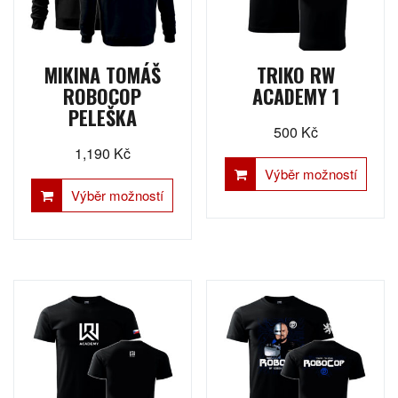
produktu
produ
MIKINA TOMÁŠ
TRIKO RW
ROBOCOP
ACADEMY 1
PELEŠKA
500
Kč
1,190
Kč
Tento
Výběr možností
Tento
produ
Výběr možností
produkt
má
má
více
více
varian
variant.
Možn
Možnosti
lze
lze
vybra
vybrat
na
na
strán
stránce
produ